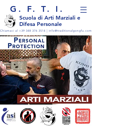
G. F. T. I.
Scuol
a di Arti Marziali e
Difesa Personale
Chiamaci al
+39 348 376 3514
|
info@traditionalgongfu.com