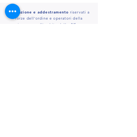
Formazione e addestramento
riservati a
forze dell'ordine e operatori della
difesa
sicurezza nell'ambito della
personale professionale
con tecniche di
controllo e contenimento
e utilizzo degli
strumenti difensivi
in dotazione
Maggiori informazioni
Contattaci
G.F.T.I.
Gong Fu Traditional Insitute
Via del Bastione, 5 - Livorno
info@traditionalgongfu.com