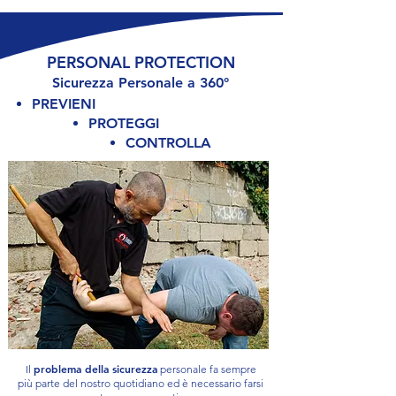
PERSONAL PROTECTION
Sicurezza Personale a 360°
PREVI
ENI
PRO
TEGGI
CO
NTROLLA
problema della sicurezza
Il
personale fa sempre
più parte del nostro quotidiano ed è necessario farsi