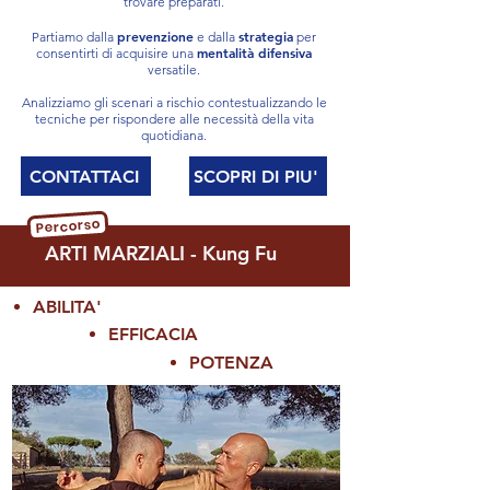
trovare preparati.
prevenzione
strategia
Partiamo dalla
e dalla
per
mentalità difensiva
consentirti di acquisire una
versatile
.
Analizziamo gli scenari a rischio contestualizzando le
tecniche per rispondere alle necessità della vita
quotidiana.
CONTATTACI
SCOPRI DI PIU'
Percorso
ARTI MARZIALI - Kung Fu
ABILIT
A'
EFFICACIA
PO
TENZA