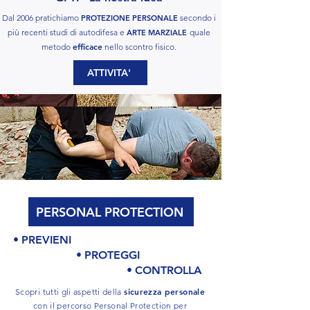
Dal 2006 pratichiamo
secondo i
PROTEZIONE
PE
RSONALE
più recenti studi di autodifesa
e
quale
ARTE MARZIALE
efficace
metodo
nello scontro fisico.
ATTIVITA'
PERSONAL PROTECTION
•
PREVIENI
•
PROTEGGI
•
CONTROLLA
sicurezza personale
Scopri tutti gli aspetti della
con il
percorso
Personal Protection
per