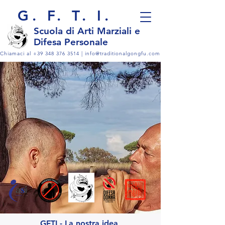
G. F. T. I.
Scuol
a di Arti Marziali e
Difesa Personale
Chiamaci al
+39 348 376 3514
|
info@traditionalgongfu.com
GFTI - La nostra idea