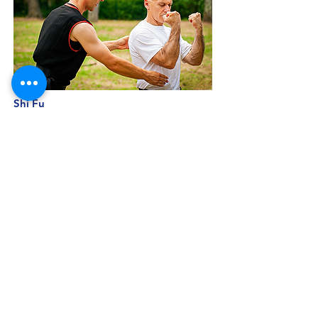
Shi Fu
Michele Montelatici
•
Discepolo di 4° Generazione di Gong Fu stile Hun
Yuan Chen Tai Ji Quan - Responsabile Italy branch
Scuola Gran Maestro Gao De Hua
•
Discepolo di 21° Generazione di Gong Fu stile Chen
Tai Ji Quan
•
Maestro di 7° Duan di Kung Fu (ASI - CONI)
•
Maestro di 7° Duan di Tai Chi Quan (ASI - CONI)
•
Maestro di 5° Grado di Difesa Personale (ASI - CONI)
•
Maestro di 5° Grado di Tecniche Operative di Difesa
Professionale (ASI - CONI)